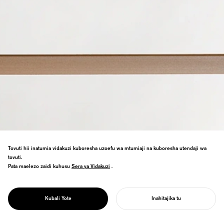
Tovuti hii inatumia vidakuzi kuboresha uzoefu wa mtumiaji na kuboresha utendaji wa
tovuti.
Rafu ya uhifadhi na Samani za Motobayashi
Pata maelezo zaidi kuhusu
Sera ya Vidakuzi
Sera ya Vidakuzi
.
za Tokushima. Muundo wa truss
ulioongozwa na asili unawezesha vibao
PROJECT
vya 3mm kusaidia kilo 100. Mshindani wa
TRUSS
Kubali Yote
Inahitajika tu
tuzo ya Dhahabu ya Muundo Mzuri.
ANZA MRADI WAKO