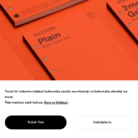
Tovuti hii inatumia vidakuzi kuboresha uzoefu wa mtumiaji na kuboresha utendaji wa
tovuti.
Pata maelezo zaidi kuhusu
Sera ya Vidakuzi
Sera ya Vidakuzi
.
Maagizo ya mapema peke yake
PROJECT
yalifanikiwa kufikia 70% ya lengo la mauzo
MCHORI
Kubali Yote
Inahitajika tu
ya mwaka.
ANZA MRADI WAKO