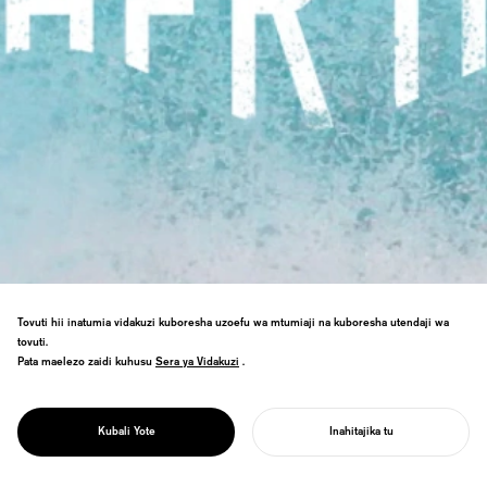
Tovuti hii inatumia vidakuzi kuboresha uzoefu wa mtumiaji na kuboresha utendaji wa
tovuti.
Pata maelezo zaidi kuhusu
Sera ya Vidakuzi
Sera ya Vidakuzi
.
PROJECT
Utafiti wa kulinda bahari kwa kuunganisha
MAMA BAHARI
Kubali Yote
Inahitajika tu
hisia zetu za bahari na upendo wa kimama.
ANZA MRADI WAKO