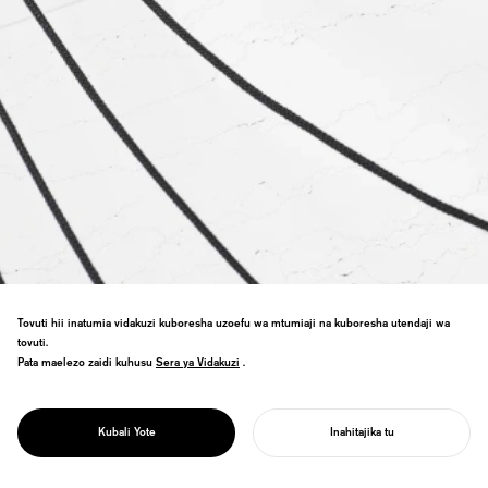
Tovuti hii inatumia vidakuzi kuboresha uzoefu wa mtumiaji na kuboresha utendaji wa
tovuti.
Pata maelezo zaidi kuhusu
Sera ya Vidakuzi
Sera ya Vidakuzi
.
PROJECT
Mielekeo wa catenary huchunguza
GGG/
mitambo na muundo—kupata uzuri katika
FORCE
Kubali Yote
Inahitajika tu
upinzani na usawa.
ANZA MRADI WAKO