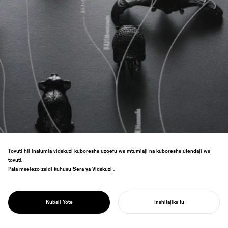
Tovuti hii inatumia vidakuzi kuboresha uzoefu wa mtumiaji na kuboresha utendaji wa
tovuti.
Pata maelezo zaidi kuhusu
Sera ya Vidakuzi
Sera ya Vidakuzi
.
Mti wa phylogenetic unakulinganisha
PROJECT
mageuzi ya kibiolojia na uvumbuzi wa
GGG/
bandia, unaonyesha pengo za ubunifu na
MTI WA MAGEUZI
Kubali Yote
Inahitajika tu
vyanzo vya uvumbuzi.
ANZA MRADI WAKO