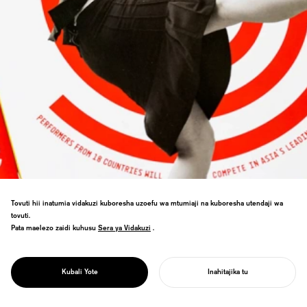
Tovuti hii inatumia vidakuzi kuboresha uzoefu wa mtumiaji na kuboresha utendaji wa
tovuti.
Pata maelezo zaidi kuhusu
Sera ya Vidakuzi
Sera ya Vidakuzi
.
PROJECT
DAIDOGEI
WORLD CUP IN
Uongozi wa chapa kwa tamasha kubwa
SHIZUOKA
Kubali Yote
Inahitajika tu
zaidi la maonyesho ya mitaani Asia.
ANZA MRADI WAKO