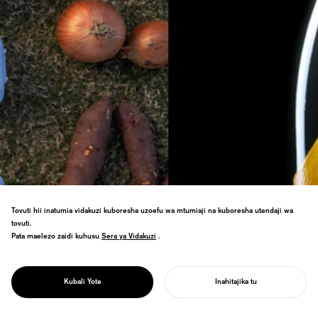
Tovuti hii inatumia vidakuzi kuboresha uzoefu wa mtumiaji na kuboresha utendaji wa
tovuti.
Pata maelezo zaidi kuhusu
Sera ya Vidakuzi
Sera ya Vidakuzi
.
Ufungashaji ni hatua ya kwanza ya
mawasiliano kati ya chapa yako na mteja—
UBUNIFU WA
mojawapo ya maeneo muhimu zaidi ya
UFUNGASHAJI
Kubali Yote
Inahitajika tu
kugusana katika biashara ya B2C.
ANZA MRADI WAKO