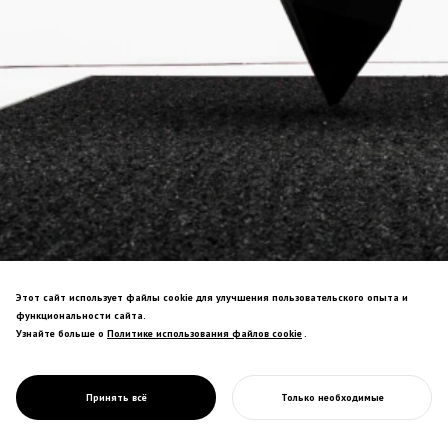
Этот сайт использует файлы cookie для улучшения пользовательского опыта и
Проект "Самый черный черный в мире" с
функциональности сайта.
использованием нанотехнологий.
Узнайте больше о
Политике использования файлов cookie
Политике использования файлов cookie
.
Углеродные нанотрубки встречают
1200-летнюю традицию лаковых
изделий — древнее ремесло
PROJECT
ZENBLACK
Принять всё
Только необходимые
революционизировано.
НАЧАТЬ ВАШ ПРОЕКТ