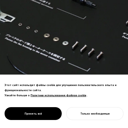
Этот сайт использует файлы cookie для улучшения пользовательского опыта и
функциональности сайта.
Узнайте больше о
Политике использования файлов cookie
Политике использования файлов cookie
.
Выставка, препарирующая дизайн через
PROJECT
анатомическую призму, раскрывающая
GGG/
логику формы как новую творческую
АНАТОМИЯ
Принять всё
Только необходимые
методологию.
НАЧАТЬ ВАШ ПРОЕКТ