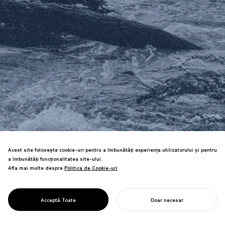
Acest site folosește cookie-uri pentru a îmbunătăți experiența utilizatorului și pentru
Creăm design-uri pentru adaptarea la
a îmbunătăți funcționalitatea site-ului.
actuala "eră a dezastrelor naturale"—
Afla mai multe despre
Politica de Cookie-uri
Politica de Cookie-uri
.
de la cărți și site-uri web care
împărtășesc cunoștințe care salvează
DESIGN PENTRU
vieți la produse de urgență și spații
Acceptă Toate
Doar necesar
REZILIENȚĂ
urbane adaptive la dezastre.
ÎNCEPE-ȚI PROIECTUL