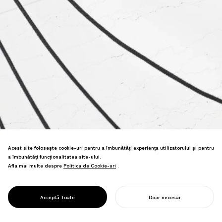
Acest site folosește cookie-uri pentru a îmbunătăți experiența utilizatorului și pentru
a îmbunătăți funcționalitatea site-ului.
Afla mai multe despre
Politica de Cookie-uri
Politica de Cookie-uri
.
PROJECT
Curbele catenare explorează mecanica
GGG/
și forma—găsind frumusețea în
FORCE
Acceptă Toate
Doar necesar
rezistență și echilibru.
ÎNCEPE-ȚI PROIECTUL