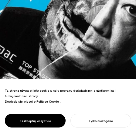
Ta strona używa plików cookie w celu poprawy doświadczenia użytkownika i
PROJECT
funkcjonalności strony.
ŚWIATOWY
Dowiedz się więcej o
Polityce Cookie
Polityce Cookie
.
FESTIWAL
Zdobył nagrodę WOLDA Worldwide Logo
TEATRALNY
Design Award: Złoto, uznany za
SHIZUOKA
Zaakceptuj wszystkie
Tylko niezbędne
najlepszy projekt logo na świecie.
ROZPOCZNIJ SWÓJ PROJEKT