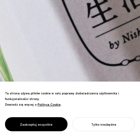
Ta strona używa plików cookie w celu poprawy doświadczenia użytkownika i
funkcjonalności strony.
Dowiedz się więcej o
Polityce Cookie
Polityce Cookie
.
Przedefiniowanie historycznej marki
Kyoto Tsukemono (japońskie pikle)
poprzez nowe przedsięwzięcie
PROJECT
HAKKO SEIKATSU
Zaakceptuj wszystkie
Tylko niezbędne
biznesowe na stacji Kyoto.
ROZPOCZNIJ SWÓJ PROJEKT