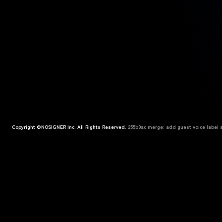
Copyright ©NOSIGNER Inc. All Rights Reserved.
255b9ac merge: add guest voice label a