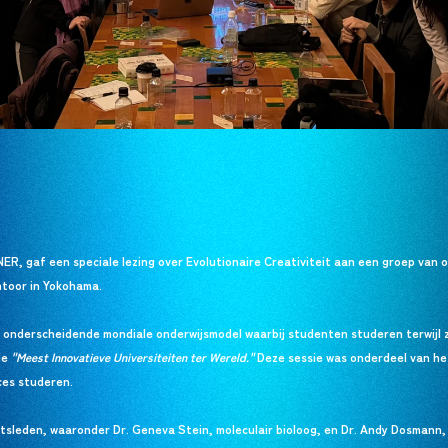
ER, gaf een speciale lezing over Evolutionaire Creativiteit aan een groep van
ntoor in Yokohama.
n onderscheidende mondiale onderwijsmodel waarbij studenten studeren terwijl z
 de
"Meest Innovatieve Universiteiten ter Wereld."
Deze sessie was onderdeel van he
ces studeren.
itsleden, waaronder Dr. Geneva Stein, moleculair bioloog, en Dr. Andy Dosmann,