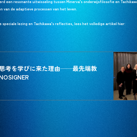
d een resonante uitwisseling tussen Minerva's onderwijsfilosofie en Tachikawa
ren van de adaptieve processen van het leven.
peciale lezing en Tachikawa's reflecties, lees het volledige artikel hier:
思考を学びに来た理由──最先端教
SIGNER