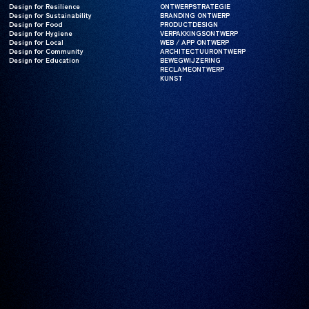
Design for Resilience
Design for Resilience
ONTWERPSTRATEGIE
ONTWERPSTRATEGIE
Design for Sustainability
Design for Sustainability
BRANDING ONTWERP
BRANDING ONTWERP
Design for Food
Design for Food
PRODUCTDESIGN
PRODUCTDESIGN
Design for Hygiene
Design for Hygiene
VERPAKKINGSONTWERP
VERPAKKINGSONTWERP
Design for Local
Design for Local
WEB / APP ONTWERP
WEB / APP ONTWERP
Design for Community
Design for Community
ARCHITECTUURONTWERP
ARCHITECTUURONTWERP
Design for Education
Design for Education
BEWEGWIJZERING
BEWEGWIJZERING
RECLAMEONTWERP
RECLAMEONTWERP
KUNST
KUNST