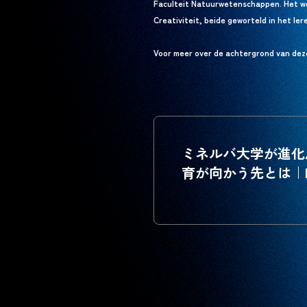
Faculteit Natuurwetenschappen. Het wer
Creativiteit, beide geworteld in het le
Voor meer over de achtergrond van deze s
ミネルバ大学が進化
育が向かう先とは｜NO