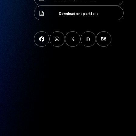
Abonneer op Nieuwsbrief
Download ons portfolio
Download ons portfolio
FaceBook
instagram
X
note
behance