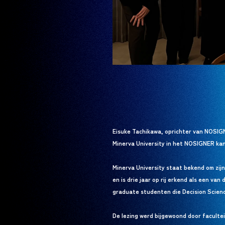
Eisuke Tachikawa, oprichter van NOSIGN
Minerva University in het NOSIGNER ka
Minerva University staat bekend om zij
en is drie jaar op rij erkend als een van
graduate studenten die Decision Scien
De lezing werd bijgewoond door faculte