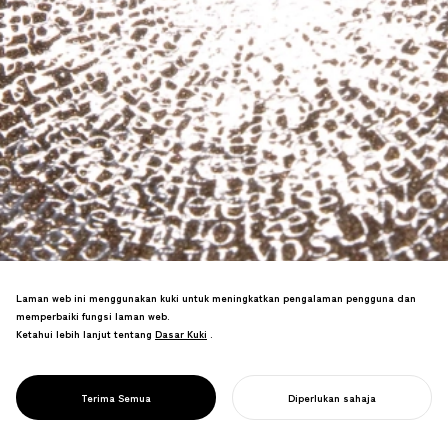
Laman web ini menggunakan kuki untuk meningkatkan pengalaman pengguna dan
PROJECT
memperbaiki fungsi laman web.
KAMPUS
Ketahui lebih lanjut tentang
Dasar Kuki
Dasar Kuki
.
PENYELIDIKAN
Memenangi Anugerah Kecemerlangan di
/UNIVERSITI
SDA, pertandingan reka bentuk papan
TOKYO
Terima Semua
Diperlukan sahaja
tanda terunggul Jepun.
MULAKAN PROJEK ANDA