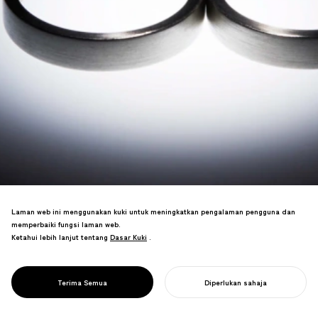
Laman web ini menggunakan kuki untuk meningkatkan pengalaman pengguna dan
memperbaiki fungsi laman web.
Ketahui lebih lanjut tentang
Dasar Kuki
Dasar Kuki
.
多様な関係性を祝福するジュエリーブラン
PROJECT
RE.ING
Terima Semua
Diperlukan sahaja
ド。4種のリングで様々な絆を表現。
MULAKAN PROJEK ANDA