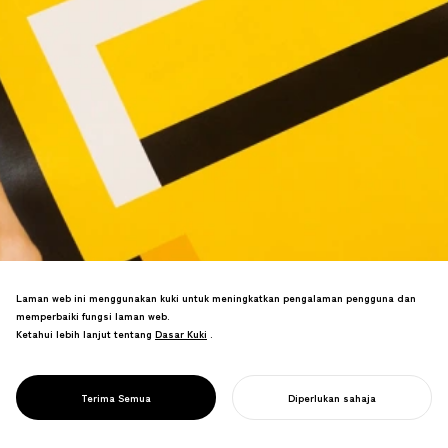
Laman web ini menggunakan kuki untuk meningkatkan pengalaman pengguna dan
Pelekat lantai yang memainkan bunyi
memperbaiki fungsi laman web.
permainan ikonik apabila dipijak
Ketahui lebih lanjut tentang
Dasar Kuki
Dasar Kuki
.
menjadikan penjarakan sosial lebih
PROJECT
menyeronokkan. Video viral tersebar di
PELEKAT
media sosial, mendorong pengenalan
LIFECOIN
Terima Semua
Diperlukan sahaja
kedai yang berjaya.
MULAKAN PROJEK ANDA