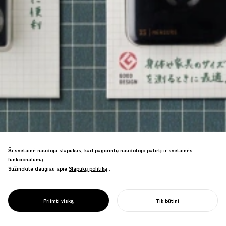
Ši svetainė naudoja slapukus, kad pagerintų naudotojo patirtį ir svetainės
funkcionalumą.
Sužinokite daugiau apie
Slapukų politiką
Slapukų politiką
.
Pakuotės, persvarstytos kaip prekės
ženklo koncepcijos medija, skatina 1,7
PROJECT
MIDORI XS
Priimti viską
Tik būtini
karto pardavimų augimą.
PRADĖTI SAVO PROJEKTĄ