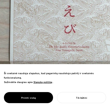
Ši svetainė naudoja slapukus, kad pagerintų naudotojo patirtį ir svetainės
Aukščiausios kokybės kuruma krevetės
funkcionalumą.
prekės ženklo kūrimas Ajisu, Yamaguchi.
Sužinokite daugiau apie
Slapukų politiką
Slapukų politiką
.
Regioninio pramonės dizaino
sprendimas, kuris panaudojo krevetės
auginimo technologijos gimtinės ir jos
PROJECT
AIOEBI
Priimti viską
Tik būtini
pionierinio paveldo pranašumus.
PRADĖTI SAVO PROJEKTĄ