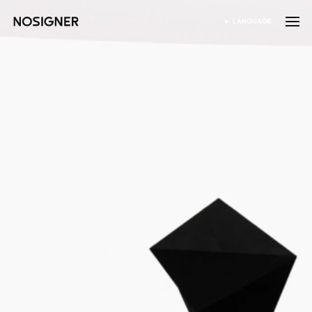
홈
LANGUAGE
SELECT LANGUAGE