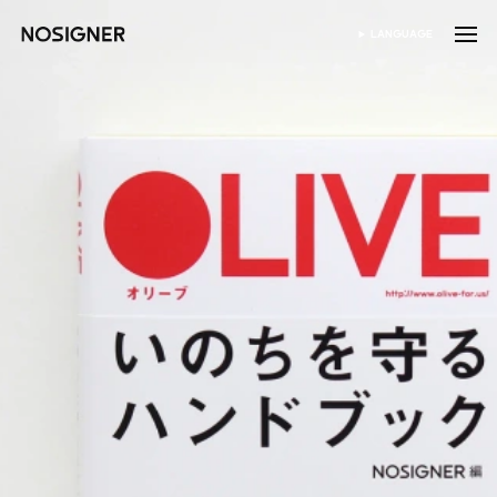
홈
LANGUAGE
SELECT LANGUAGE