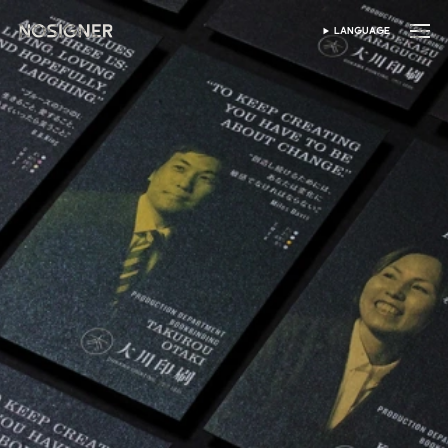
홈
LANGUAGE
SELECT LANGUAGE