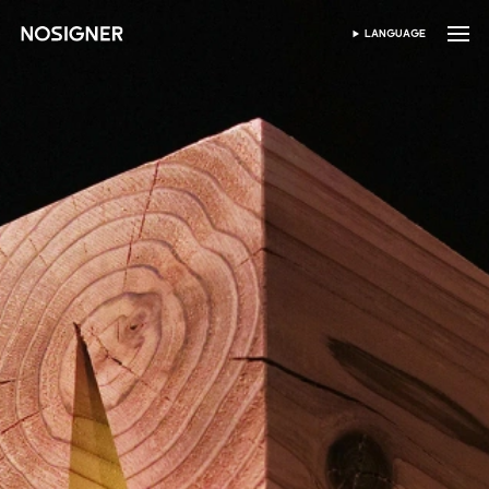
홈
LANGUAGE
SELECT LANGUAGE