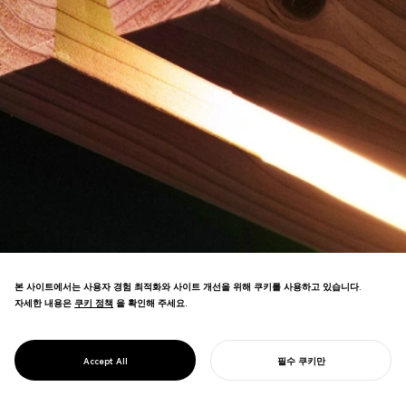
본 사이트에서는 사용자 경험 최적화와 사이트 개선을 위해 쿠키를 사용하고 있습니다.
자세한 내용은
쿠키 정책
쿠키 정책
을 확인해 주세요.
최소한의 가공을 통해 목재 가치를 극대화하
여 일본 간벌목을 홍보하는 가구 브랜드. DFA
PROJECT
KINOWA
Accept All
필수 쿠키만
디자인 어워드 골드 수상.
당신의 프로젝트를 시작하기