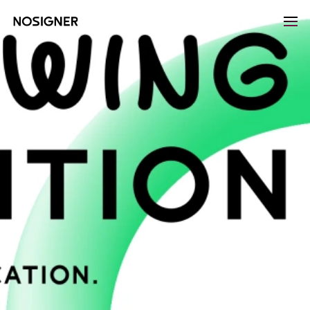
홈
LANGUAGE
SELECT LANGUAGE