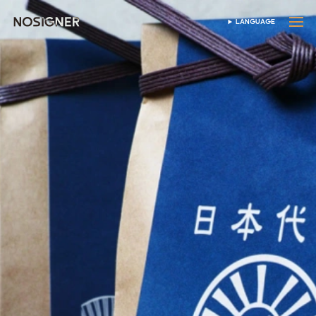
홈
LANGUAGE
SELECT LANGUAGE