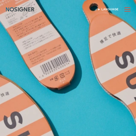
ホーム
LANGUAGE
SELECT LANGUAGE