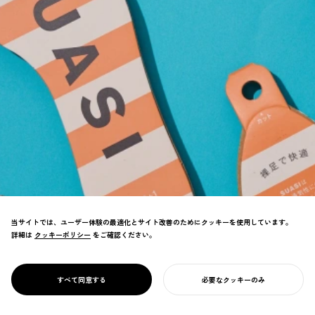
当サイトでは、ユーザー体験の最適化とサイト改善のためにクッキーを使用しています。
詳細は
クッキーポリシー
クッキーポリシー
をご確認ください。
ペーパーインソールで知られるメーカーの新
商品をブランディング。 パッケージ自体が
製品となる環境に配慮した設計で重量を92％
PROJECT
SUASI
すべて同意する
必要なクッキーのみ
削減。
あなたのプロジェクトを始める