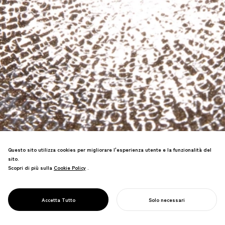
Questo sito utilizza cookies per migliorare l'esperienza utente e la funzionalità del
PROJECT
sito.
CAMPUS DI
Scopri di più sulla
Cookie Policy
Cookie Policy
.
RICERCA
Ha vinto il Premio di Eccellenza al SDA,
/L'UNIVERSITÀ DI
la principale competizione di design
TOKYO
Accetta Tutto
Solo necessari
della segnaletica del Giappone.
INIZIA IL TUO PROGETTO