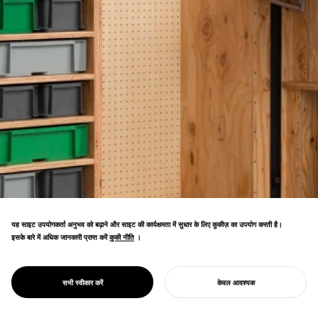
यह साइट उपयोगकर्ता अनुभव को बढ़ाने और साइट की कार्यक्षमता में सुधार के लिए कुकीज़ का उपयोग करती है।
इसके बारे में अधिक जानकारी प्राप्त करें
कुकी नीति
कुकी नीति
।
PROJECT
ओपन-सोर्स फर्नीचर के साथ गोदाम रूपांतरण परियोजना।
OPEN SOHKO
मुफ्त डिज़ाइन लचीले रचनात्मक नवीनीकरण को सक्षम
DESIGN
सभी स्वीकार करें
केवल आवश्यक
बनाते हैं।
अपना प्रोजेक्ट शुरू करें