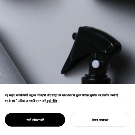
यह साइट उपयोगकर्ता अनुभव को बढ़ाने और साइट की कार्यक्षमता में सुधार के लिए कुकीज़ का उपयोग करती है।
इसके बारे में अधिक जानकारी प्राप्त करें
कुकी नीति
कुकी नीति
।
जीवनशैली ब्रांड जो दैनिक अनुष्ठानों का जश्न मनाता है।
सरल, सुंदर डिज़ाइन रोजमर्रा की आदतों और जीवन की
PROJECT
1/D दिन में एक बार
सभी स्वीकार करें
केवल आवश्यक
गुणवत्ता को बढ़ाता है।
अपना प्रोजेक्ट शुरू करें