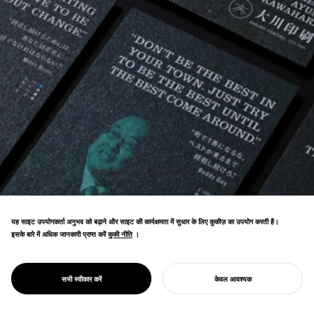
यह साइट उपयोगकर्ता अनुभव को बढ़ाने और साइट की कार्यक्षमता में सुधार के लिए कुकीज़ का उपयोग करती है।
इसके बारे में अधिक जानकारी प्राप्त करें
कुकी नीति
कुकी नीति
।
स्थायी प्रिंटिंग का "GREEN PRINTING" के रूप में
PROJECT
ओहकावा प्रिंटिंग
सभी स्वीकार करें
केवल आवश्यक
रीब्रांड जापान की अग्रणी SDGs पहल बन गया है।
अपना प्रोजेक्ट शुरू करें