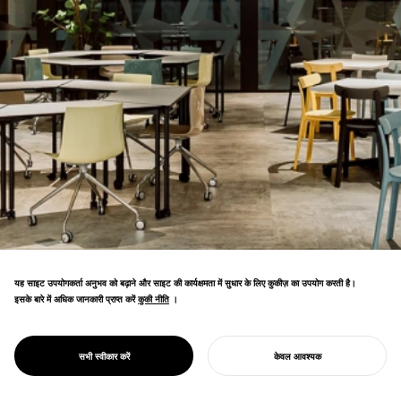
PROJECT
यह साइट उपयोगकर्ता अनुभव को बढ़ाने और साइट की कार्यक्षमता में सुधार के लिए कुकीज़ का उपयोग करती है।
NANA LV.
इसके बारे में अधिक जानकारी प्राप्त करें
कुकी नीति
कुकी नीति
।
YOKOHAMA
योकोहामा सिटी यूनिवर्सिटी डेटा साइंस ग्रेजुएट स्कूल
LANDMARK
उपग्रह परिसर योकोहामा लैंडमार्क टावर की 7वीं मंजिल
DATALAB
सभी स्वीकार करें
केवल आवश्यक
पर।
अपना प्रोजेक्ट शुरू करें