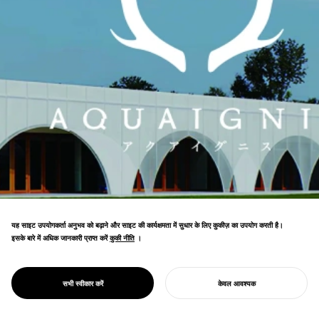
यह साइट उपयोगकर्ता अनुभव को बढ़ाने और साइट की कार्यक्षमता में सुधार के लिए कुकीज़ का उपयोग करती है।
इसके बारे में अधिक जानकारी प्राप्त करें
कुकी नीति
कुकी नीति
।
हमने मिए प्रीफेक्चर के युनोयामा ओन्सेन में स्थित रिसॉर्ट
PROJECT
AQUAIGNIS
सभी स्वीकार करें
केवल आवश्यक
कॉम्प्लेक्स एक्वा इग्निस की रीब्रांडिंग का नेतृत्व किया।
अपना प्रोजेक्ट शुरू करें