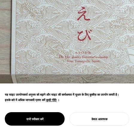
यह साइट उपयोगकर्ता अनुभव को बढ़ाने और साइट की कार्यक्षमता में सुधार के लिए कुकीज़ का उपयोग करती है।
इसके बारे में अधिक जानकारी प्राप्त करें
कुकी नीति
कुकी नीति
।
अजिसु, यामागुची के लिए प्रीमियम कुरुमा झींगा ब्रांडिंग।
क्षेत्रीय उद्योग डिज़ाइन जिसने झींगा मत्स्य पालन
प्रौद्योगिकी की जन्मस्थली और इसकी अग्रणी विरासत का
PROJECT
AIOEBI
सभी स्वीकार करें
केवल आवश्यक
लाभ उठाया।
अपना प्रोजेक्ट शुरू करें