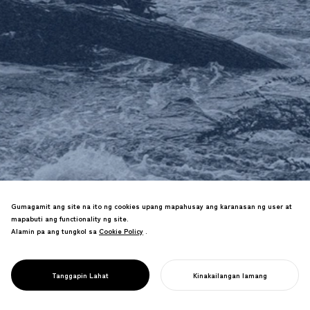
Lumilikha kami ng mga disenyo para sa
pag-adapt sa kasalukuyang "panahon
Gumagamit ang site na ito ng cookies upang mapahusay ang karanasan ng user at
ng mga natural na sakuna"—mula sa
mapabuti ang functionality ng site.
mga libro at website na nagbabahagi ng
Alamin pa ang tungkol sa
Cookie Policy
Cookie Policy
.
kaalamang nakakaligtas ng buhay
hanggang sa mga emergency na
DESIGN FOR
produkto at disaster-adaptive na urban
Tanggapin Lahat
Kinakailangan lamang
RESILIENCE
spaces.
SIMULAN ANG INYONG PROYEKTO