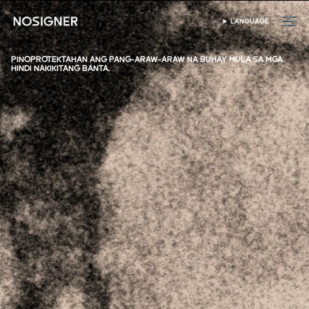
HOME
LANGUAGE
PUMILI NG WIKA
PINOPROTEKTAHAN ANG PANG-ARAW-ARAW NA BUHAY MULA SA MGA
HINDI NAKIKITANG BANTA.