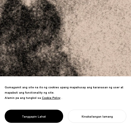
Gumagamit ang site na ito ng cookies upang mapahusay ang karanasan ng user at
Ginagawa ng NOSIGNER ang mga
mapabuti ang functionality ng site.
hygiene design solution na
Alamin pa ang tungkol sa
Cookie Policy
Cookie Policy
.
nagpoprotekta sa buhay at komunidad.
Nagde-develop kami ng mga infection
prevention tool at public health initiative
Tanggapin Lahat
Kinakailangan lamang
DESIGN FOR HYGIENE
na nagdadala ng behavioral change.
SIMULAN ANG INYONG PROYEKTO