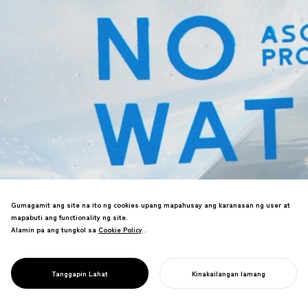
Sinuportahan ang koponan ng
Gumagamit ang site na ito ng cookies upang mapahusay ang karanasan ng user at
programang NHK—kasama ang mga
mapabuti ang functionality ng site.
nakaligtas sa Great East Japan
Alamin pa ang tungkol sa
Cookie Policy
Cookie Policy
.
Earthquake—sa pag-unlad ng mga
pagsasanay sa sakuna. Lumikha ng apat
na makabagong nilalaman ng
PROJECT
PLAY-BOU!
Tanggapin Lahat
Kinakailangan lamang
pagsasanay sa paghahanda sa sakuna.
SIMULAN ANG INYONG PROYEKTO