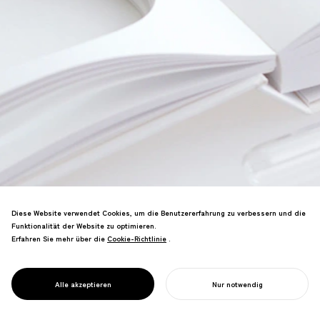
Diese Website verwendet Cookies, um die Benutzererfahrung zu verbessern und die
Funktionalität der Website zu optimieren.
Erfahren Sie mehr über die
Cookie-Richtlinie
Cookie-Richtlinie
.
Magnetischer Schmuck verwandelt sich
frei—künstliche Perlen werden durch
innovatives rekonfigurierbares Design zu
PROJECT
GRAVITY PEARL
Alle akzeptieren
Nur notwendig
Ringen, Halsketten und Broschen.
IHR PROJEKT STARTEN