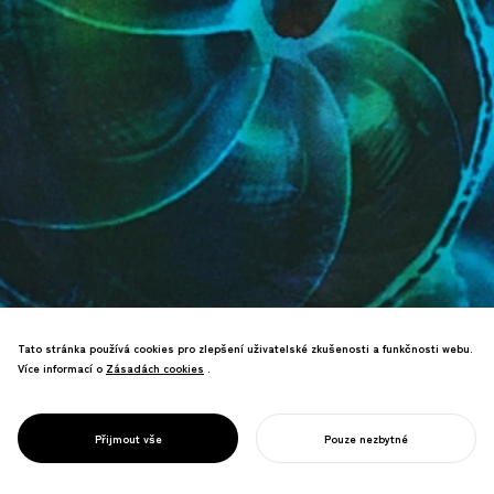
Tato stránka používá cookies pro zlepšení uživatelské zkušenosti a funkčnosti webu.
Více informací o
Zásadách cookies
Zásadách cookies
.
PROJECT
GGG/
Zkoumání univerzální krásy
PATTERN
Přijmout vše
Pouze nezbytné
prostřednictvím vzorců v přírodě.
ZAHAJTE SVŮJ PROJEKT