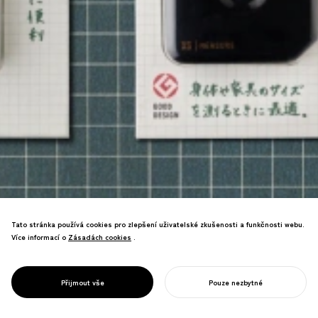
Tato stránka používá cookies pro zlepšení uživatelské zkušenosti a funkčnosti webu.
Více informací o
Zásadách cookies
Zásadách cookies
.
Přepracování obalu jako mediální
koncept značky vede k 1,7násobnému
PROJECT
MIDORI XS
Přijmout vše
Pouze nezbytné
nárůstu prodeje.
ZAHAJTE SVŮJ PROJEKT