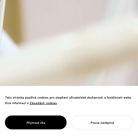
Tato stránka používá cookies pro zlepšení uživatelské zkušenosti a funkčnosti webu.
Více informací o
Zásadách cookies
Zásadách cookies
.
Experimentální prostorový design znovu
využívající vyřazené zářivky. Zvyšuje
environmentální povědomí a zároveň
PROJECT
FLUOLESS
Přijmout vše
Pouze nezbytné
demonstruje nové možnosti upcyklingu.
ZAHAJTE SVŮJ PROJEKT