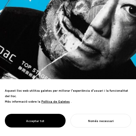
Aquest lloc web utilitza galetes per millorar l'experiència d'usuari i la funcionalitat
PROJECT
del lloc.
FESTIVAL
Més informació sobre la
Política de Galetes
Política de Galetes
.
MUNDIAL DE
Va guanyar el Premi WOLDA Worldwide
TEATRE
Logo Design Award: Or, nomenat el
SHIZUOKA
Acceptar tot
Només necessari
millor disseny de logotip del món.
COMENÇA EL TEU PROJECTE