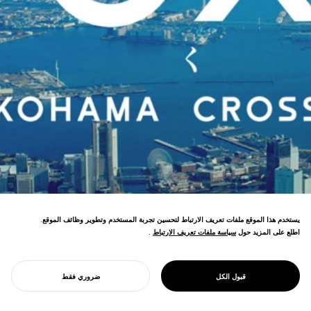
يستخدم هذا الموقع ملفات تعريف الارتباط لتحسين تجربة المستخدم وتطوير وظائف الموقع.
اطلع على المزيد حول
سياسة ملفات تعريف الارتباط
سياسة ملفات تعريف الارتباط
.
وضع العلامة التجارية لسياسة الابتكار في مدينة
يوكوهاما. تأسيس YOXO BOX، مركز للتعاون بين
الصناعة والأوساط الأكاديمية والحكومة والمجتمع،
PROJECT
YOXO
قبول الكل
ضروري فقط
لتعزيز الابتكار الإقليمي.
ابدأ مشروعك