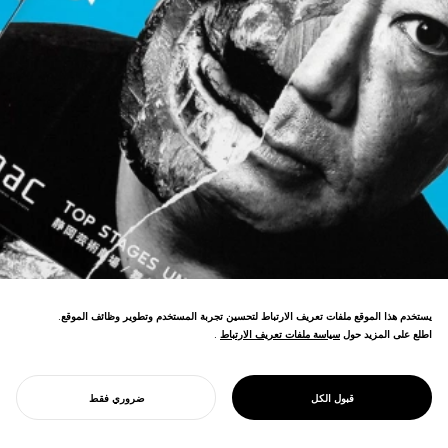
يستخدم هذا الموقع ملفات تعريف الارتباط لتحسين تجربة المستخدم وتطوير وظائف الموقع.
اطلع على المزيد حول
سياسة ملفات تعريف الارتباط
سياسة ملفات تعريف الارتباط
.
PROJECT
فاز بجائزة WOLDA العالمية لتصميم الشعارات:
مهرجان المسرح
ذهبية، وحصل على لقب أفضل تصميم شعار في
العالمي شيزوكا
قبول الكل
ضروري فقط
العالم.
ابدأ مشروعك