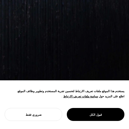
يستخدم هذا الموقع ملفات تعريف الارتباط لتحسين تجربة المستخدم وتطوير وظائف الموقع.
اطلع على المزيد حول
سياسة ملفات تعريف الارتباط
سياسة ملفات تعريف الارتباط
.
تصميم مرفق الرعاية التلطيفية يفوز بجائزة
Architecture MasterPrize من بين جوائز
PROJECT
بيت ساتشي
قبول الكل
ضروري فقط
دولية أخرى.
ابدأ مشروعك